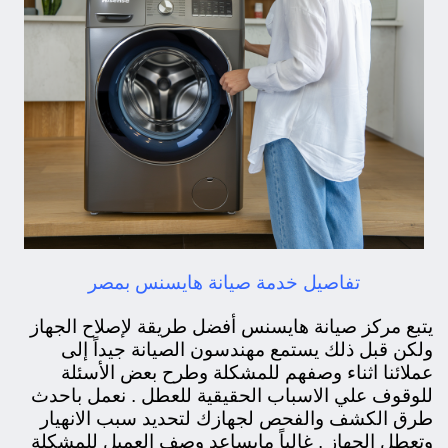
تفاصيل خدمة صيانة هايسنس بمصر
يتبع مركز صيانة هايسنس أفضل طريقة لإصلاح الجهاز
ولكن قبل ذلك يستمع مهندسون الصيانة جيداً إلى
عملائنا اثناء وصفهم للمشكلة وطرح بعض الأسئلة
للوقوف علي الاسباب الحقيقية للعطل . نعمل باحدث
طرق الكشف والفحص لجهازك لتحديد سبب الانهيار
وتعطل الجهاز . غالباً مايساعد وصف العميل للمشكلة