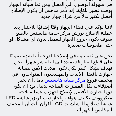
في سهولة الوصول الي العطل ومن ثما صيانه الجهاز
بوقت قصير للغاية. إنه لأمر مدهش أن يكون الإصلاح
أفضل بكثير بدلاً من شراء جهاز جديد .
لاننا نؤكد على قضاء الجهاز وقتًا إضافيًا للاختبار بعد
عملية الاصلاح بورش مركز خدمة هايسنس بالطبع
سوف يكون خروج الجهاز للعميل بدون اي مشاكل او
حتى ملحوظات صغيرة
نحن على ثقة تامة في إصلاحنا لدرجة أننا نقدم ضمانًا
على قطع الغيار قد يمتدد الى اثنا عشر
شهراً . نحن
نهدف بشكل كبير لكي نكون ملاذك الامن لصيانة
جهازك بأفضل الاليات والمهندسون المتواجدون في
مركز صيانة هايسنس
مختلف فروع
نأمل أن تخبر
أصدقاءك بكل المميزات المتاحة لدينا . نود ان نكون
دوماً خيارك الأفضل لإصلاح اجهزتك غسالة ثلاجة
ميكروويف تكييف هواء بوتاجاز ديب فريزر شاشة LED
شاشات بلازما الشاشات LCD افران بلت ان المجفف
المكانس الكهربائية .