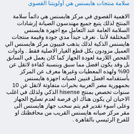
سلامة منتجات هايسنس هي أولويتنا القصوى
الاهمية القصوي في مركز هايسنس هي دائماً سلامة
المنتج لذلك يتبع جميع مهندسون الصيانة إرشادات
السلامة العامة عند التعامل مع اجهزة هايسنس
المختلفة لأننا . نعرف جيداً مدي جودة وقيمة منتجات
هايسنس الذكية لذلك يذهب فنييون مركز هايسنس الي
العميل مزودون بكل قطع الغيار الاصلية فقط . وادوات
الفحص اللازمة لعودة الجهاز كما كان يعمل في السابق
بل وقد يكون افضل مما سبق وبنسبة كفاءة لاتقل عن
90% ولهذه المعطيات وغيرها معرف عن المركز
بأستقدامه افضل فنيين لصيانه اجهزة هايسنس
بجمهورية مصر العربية بخبرات متفاوتة لاتقل عن 10
سنوات تخصص بمنتج hisense الذكي ولذلك في اغلب
الاحيان لن يكون هناك اي فرصة لعدم تصليح الجهاز
وعلى اسوء تقدير قم يتم سحب جهاز هايسنس الى
مقر مركز صيانه هايسنس القريب من محافظتك او
للفرع الرئيسي بالقاهرة .