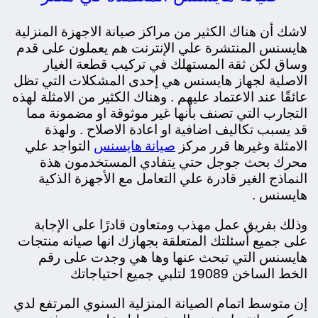
لاشك أن هناك الكثير من مراكز صيانة الاجهزة المنزلية
هايسنس المنتشرة علي الإنترنت هم يعملون على قدم
وساق لكن ثقة المستهلك في تركيب قطعة الغيار
الاصلية لجهاز هايسنس هي إحدى المشكلات التي تظل
عائقًا عند الاعتماد عليهم . وهناك الكثير من الامثلة لهذه
التجارب التي تصنف بأنها غير موثوقة او مضمونة مما
قد يسبب تكاليف اضافية او اعادة الاصلاح . ولهذة
صيانة هايسنس
الامثلة وغيرها قرر مركز
التواجد علي
محرك بحث جوجل حتي يتفادي المستخدمون هذة
النماذج الغير قادرة علي التعامل مع الأجهزة الذكية
هايسنس .
وذلك ب
فريق عمل مهذب ومتعاون قادرًا على الإجابة
على جميع أسئلتك المتعلقة بجهازك انها صيانه منتجات
هايسنس التي تبحث عنها وها هي وجدت على رقم
الخط الساخن 19089 لتلبي جميع احتياجاتك
إن
متوسط اتمام الصيانة المنزلية السنوي المرتفع لدي