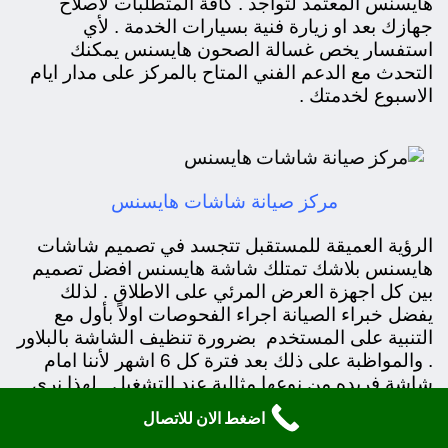
هايسنس المعتمد لتواجد . كافة المتطلبات لاصلاح
جهازك بعد او زيارة فنية بسيارات الخدمة . لأي
استفسار يخص غسالة الصحون هايسنس يمكنك
التحدث مع الدعم الفني المتاح بالمركز على مدار ايام
الاسبوع لخدمتك .
مركز صيانة شاشات هايسنس
الرؤية العميقة للمستقبل تتجسد في تصميم شاشات
هايسنس بلاشك تمتلك شاشة هايسنس افضل تصميم
بين كل اجهزة العرض المرئي على الاطلاق . لذلك
يفضل خبراء الصيانة اجراء الفحوصات اولاً بأول مع
التنبية على المستخدم بضرورة تنظيف الشاشة بالبلاور
. والمواظبة على ذلك بعد فترة كل 6 اشهر لأننا امام
شاشة فريده من نوعها مثالية عند التشغيل . لهذا نري
الاهتمام من مركز صيانه شاشات هايسنس على توفير
اضغط الان للاتصال
كل المستلزمات التي تساعد المستهلك لتخطي كل