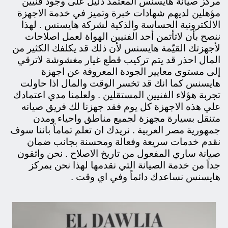
مركز صيانة هايسنس المعتمد دليل على وجود فنيين
مؤهلين لديهم شهادات خبرة وتميز في خدمة الاجهزة
الالكترونية الحساسة والذكية لشركة هايسنس . لهذا
ننصح بأن
لاتأتمن أحد الفنيين الهواة لعمل اصلاحات
لأجهزتك القيّمة هايسنس لأن ذلك قد يكلفك الكثير من
المال احذر قد يتم تركيب قطع غيار مغشوشة لاترقي
إلى مستوى معايير الجودة المعروفة عن اجهزة
هايسنس كما انك قد تخسر الوقت والمال اذا حاولت
تجربة هؤلاء الفنيين المستقلين . ولعلمنا مدي اعتمادك
علي هذه الاجهزة كل يوم فقد جهزنا لك فريق صيانه
متنقل بسيارة مجهزة لجميع مناطق واحياء ومدن
جمهورية مصر العربية . نريدك ان تعلم تماماً باننا سوف
نقدم خدمات سريعة وفعالة ومحسنة بجانب ضمان
صيانة ساري المفعول من تاريخ الاصلاح . نحن واثقون
جداً من خدمة الصيانة التي نقدمها لهذا نحن بمركز
هايسنس نساعدك دائماً وفي اي
وقت
.