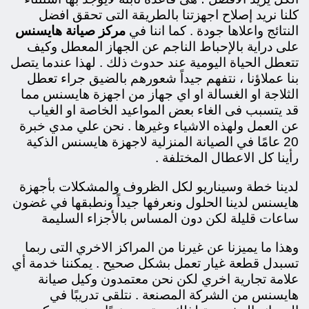
كلنا نريد إصلاح اجهزتنا بالطريقة التى تحقق افضل
النتائج واعلاها جودة . كما اننا في
مركز صيانة هايسنس
على دراية بالإحباط الناجم عن الجهاز المعطل وكيف
تتعطل الحياة اليومية عند حدوث ذلك . لهذا عندما يتصل
بنا عملاؤنا ، نتفهم جيداً شعورهم بالضيق جراء تعطل
الثلاجة او الغسالة او اي جهاز من اجهزة هايسنس مما
قد يتسبب فى الغاء بعض المواعيد الخاصة او الغياب
عن العمل ولهذه الاشياء وغيرها . نحن علي مدي خبرة
20 عامًا في الصيانة المنزلية لاجهزة هايسنس الذكية
رأينا كل الاعطال المختلفة .
لدينا خطة وسيناريو لكل الظروف والمشكلات بأجهزة
هايسنس لدينا الحلول ونعرفها جيداً ونطبقها في غضون
ساعات قليلة لكن دون المساس بالأجزاء السليمة
وهذا ما يميزنا عن غيرنا من المراكز الاخري التى ربما
تسبدل قطعة غيار تعمل بشكل صحيح . يمكننا خدمة أي
علامة تجارية اخري لكن نحن معتمدون وكيل صيانة
هايسنس من الشركة المصنعة . نتلقى تدريبًا في