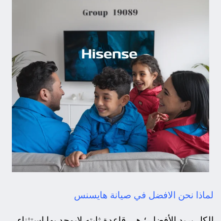
لماذا نحن الافضل في صيانة هايسنس
الكل يريد الأفضل ؛ هى قاعدة ثابته لايوجد بها استثناء