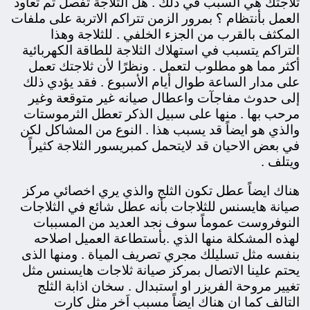
ثلاجتك هي السبب في ذلك . هل الثلاجة تفصل ثم تعاود
العمل بأنتظام ؟ بمرور الزمن تتراكم الاتربة على ملفات
المكثف بالقرب من الجزء الخلفي . للثلاجة وهذا
التراكم يتسبب في استهلاك الثلاجة للطاقة الكهربائية
أكثر مما هو مطلوب لتعمل . ونظرًا لأن ثلاجتك تعمل
على مدار الساعة طوال أيام الأسبوع . فقد يؤدي ذلك
إلى حدوث مفاجآت واعطال صيانه غير متوقعة وغير
مرحب بها . منها على سبيل الذكر تعطل الثرموستات
والذي هو ايضاً قد يسبب هذا . النوع من المشاكل لكن
في بعض الاحيان قد لايتحمل كمبريسور الثلاجة كثيراً
ويتلف .
هناك ايضاً عطل تكون الثلج والذي
يري اخصائي مركز
صيانة هايسنس للثلاجات بأنه عطل شائع في الثلاجات
النوفروست عموماً سوف نجد العديد من المسببات
لهذه المشكلة منها الذي .
بأستطاعة العميل اصلاحه
بنفسه مثل تسليلك مجري تصريف المياة . ومنها الذى
يحتم علينا الاتصال بمركز صيانة ثلاجات هايسنس مثل
تغيير مروحة الفريزر او استبدال . سخان اذابة الثلج
التالف كما ان هناك ايضاً مسبب اَخر مثل كارت