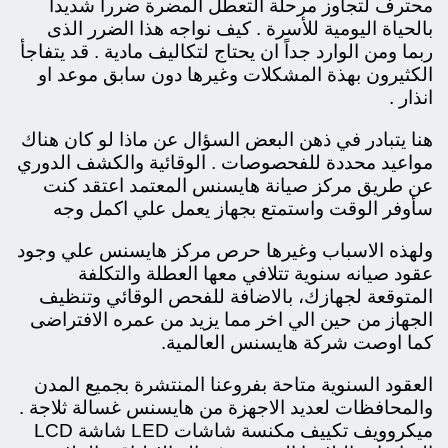
محترف لتجاوز مرحلة التعطل المضرة ضرراً شديداً
بالحياة اليومية للأسرة . كيف نواجه هذا الضرر الذى
ربما ومن الوارد جداً ان يحتاج لتكاليف مادية . قد يتفاجأ
الكثيرون بهذة المشكلات وغيرها دون سابق موعد او
انذار .
هنا يتبادر في ذهن البعض السؤال عن ماذا لو كان هناك
مواعيد محددة للفحصوصات . الوقائية والكشف الدوري
عن طريق مركز صيانة هايسنس المعتمد اعتقد كنت
سأوفر الوقت واستمتع بجهاز يعمل علي اكمل وجه
ولهذه الاسباب وغيرها حرص مركز هايسنس علي وجود
عقود صيانه سنوية تتلافي معها العطلة والتكلفة
المتوقعة لجهازك،
بالاضافة للفحص الوقائي وتنظيف
الجهاز من حين الي اخر مما يزيد من عمره الافتراضى
كما اوصت شركة هايسنس العالمية.
العقود السنوية متاحة بفروعنا المنتشرة بجميع المدن
والمحافظات لعديد الاجهزة من هايسنس غسالة ثلاجة .
ميكروويف تكييف مكنسة شاشات LED شاشة LCD