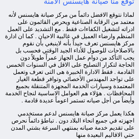
توقع منا صيانة هايسنس الاَمنة
لماذا نتوقع الافضل دائماً من مركز صيانة هايسنس لأنه
معتمد من الرقابة الصناعية ويحرص القائمون على
ادراته لتشغيل الكفاءات فقط . مع التشديد على العمل
المنظم وارضاء العميل فى غالبية الاحيان . كما ان ادارة
مركز هايسنس تعرف جيداً بأنه لاينبغي بأن نقوم
بالاصلاحات للوصول للأداء الجيد الوقتي فحسب بل
يجب التأكد من دوام عمل الجهاز عمراً طويلاً دون
الحاجة لتكرار التصليح على الاقل في السنوات الخمس
القادمة . فقط الادارة الخبيرة هى التى تعرف وتعمل
على تواجد المهندس الأخصائي وتوافر قطعة الغيار
المعتمدة وسيارات الخدمة المجهزة المتنقلة بجميع
المحافظات . هؤلاء هم العوامل الاساسية لنجاح الخدمة
وأيضاً من أجل صيانه تستمر اعوماً عديدة قادمة .
هكذا يعمل مركز صيانة هايسنس لدعم مستخدمي
اجهزته في جميع انحاء البلاد دون . تباطؤ دائماً نحرص
على تقديم خدمة صيانه بمنتهي السرعة بشتي المدن
حتي الاقاليم البعيدة منها