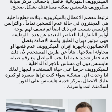
الميكروويف الكهربائية،
فاتصل بأخصائي مركز صيانة
ميكروويف هايسنس يمكنه مساعدتك بشكل صحيح.
ترتبط معظم الاعطال بالميكروويف بثلاث قطع داخلية
هي المجنترون في حالة عدم التسخين تماماً . والترانس
الرئيسي يتسبب في ذلك ايضاً ثم نضيف لهم لوحة
أوامر التاتش اما العناصر البعيدة عن هذه . الوظيفة
فهي موتور دوران الطبق ولمبة الاضاءة يفضل
الاخصائيون بأجهزة افران الميكروويف عدم فتحها او
محاولة اصلاحها . بتاتاً عن طريق المستخدم لأن ذلك
فيه خطر شديد عليه لذا يجب التواصل مع رقم صيانة
هايسنس دون اي مساس بالاجزاء الداخلية .
للميكروويف حرصاً على حياة المستخدم للجهاز لذلك
اذا وجدت اي . مشكلة سواء كنت تراها صغيرة او كبيرة
عليك الاتصال بمركز خدمة هايسنس على الفور
لسلامتك انت واسرتك .